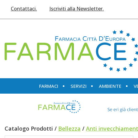
Passa
Contattaci.
Iscriviti alla Newsletter.
al
contenuto
principale
Farmace
FARMACI
SERVIZI
AMBIENTE
V
Catalogo Prodotti /
Bellezza
/
Anti invecchiamen