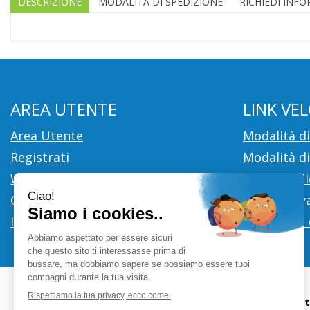
DESCRIZIONE
MODALITÀ DI SPEDIZIONE
RICHIEDI INF
AREA UTENTE
LINK VEL
Area Utente
Modalità d
Registrati
Modalità di
Wishlist
Cookie Poli
Contatti
Informativa
Iscrizione alla Newsletter
Condizioni 
Farmacia Ci