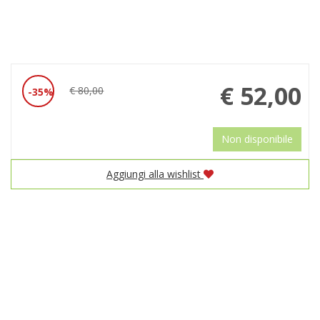
Prezzo
€ 52,00
€ 80,00
35%
Sconto
scontato
del
Non disponibile
Aggiungi alla wishlist