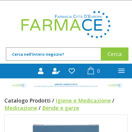
Passa
al
Farmace
contenuto
principale
Cerca
Cerca
Prodotto
prodotti
0
inseriti
Catalogo Prodotti /
Igiene e Medicazione
/
Medicazione
/
Bende e garze