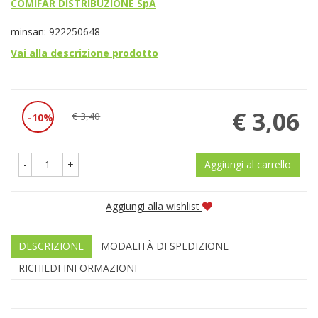
COMIFAR DISTRIBUZIONE SpA
minsan: 922250648
Vai alla descrizione prodotto
Prezzo
€ 3,06
€ 3,40
10%
Sconto
scontato
del
-
+
Aggiungi al carrello
Aggiungi alla wishlist
DESCRIZIONE
MODALITÀ DI SPEDIZIONE
RICHIEDI INFORMAZIONI