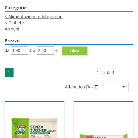
Categorie
<
Alimentazione e Integratori
<
Diabete
Alimenti
Prezzo
filtra
filtra
da
€
a
€
da
a
1 - 3 di 3
1
Alfabetico [A - Z]