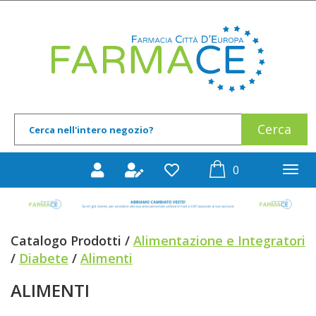
Passa
al
Farmace
contenuto
principale
Cerca
Cerca
Prodotto
prodotti
0
inseriti
Catalogo Prodotti /
Alimentazione e Integratori
/
Diabete
/
Alimenti
ALIMENTI