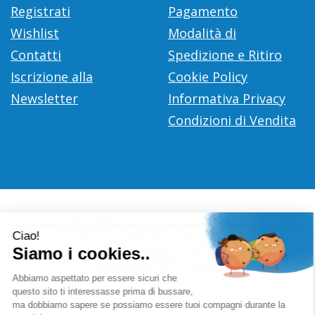
Registrati
Pagamento
Wishlist
Modalità di
Contatti
Spedizione e Ritiro
Iscrizione alla
Cookie Policy
Newsletter
Informativa Privacy
Condizioni di Vendita
Farmacia Città D'Europa Dr. Leonardo Gaoni
- V.le Città
d'Europa, 700 00144 Roma (RM)
info@farmace.it
|
Tel.: 065290252
| P.Iva: 09281581000 |
Numero R.E.A.: 1176469