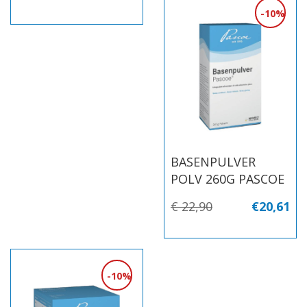
10%
BASENPULVER
POLV 260G PASCOE
€ 22,90
€20,61
10%