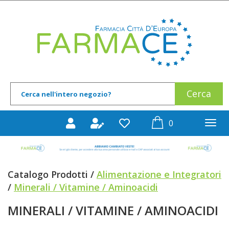
Passa
al
Farmace
contenuto
principale
Cerca
Cerca
Prodotto
prodotti
0
inseriti
Catalogo Prodotti /
Alimentazione e Integratori
/
Minerali / Vitamine / Aminoacidi
MINERALI / VITAMINE / AMINOACIDI