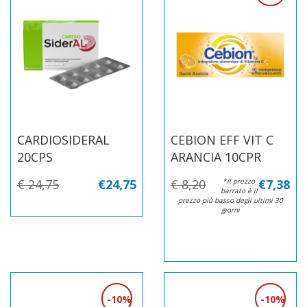
CARDIOSIDERAL
CEBION EFF VIT C
20CPS
ARANCIA 10CPR
€ 24,75
€24,75
€ 8,20
*il prezzo
€7,38
barrato è il
prezzo più basso degli ultimi 30
giorni
10%
10%