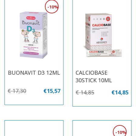
10%
BUONAVIT D3 12ML
CALCIOBASE
30STICK 10ML
€ 17,30
€15,57
€ 14,85
€14,85
10%