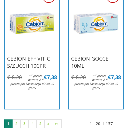
CEBION EFF VIT C
CEBION GOCCE
S/ZUCCH 10CPR
10ML
€ 8,20
*il prezzo
€7,38
€ 8,20
*il prezzo
€7,38
barrato è il
barrato è il
prezzo più basso degli ultimi 30
prezzo più basso degli ultimi 30
giorni
giorni
1 - 20 di 137
1
2
3
4
5
»
»»