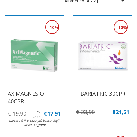
Alfabetico [A - Z]
10%
10%
AXIMAGNESIO
BARIATRIC 30CPR
40CPR
€ 23,90
€21,51
€ 19,90
*il
€17,91
prezzo
barrato è il prezzo più basso degli
ultimi 30 giorni