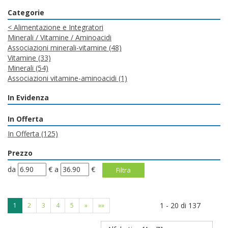
Categorie
<
Alimentazione e Integratori
Minerali / Vitamine / Aminoacidi
Associazioni minerali-vitamine
(48)
Vitamine
(33)
Minerali
(54)
Associazioni vitamine-aminoacidi
(1)
In Evidenza
In Offerta
In Offerta
(125)
Prezzo
filtra
filtra
da
€
a
€
da
a
1 - 20 di 137
1
2
3
4
5
»
»»