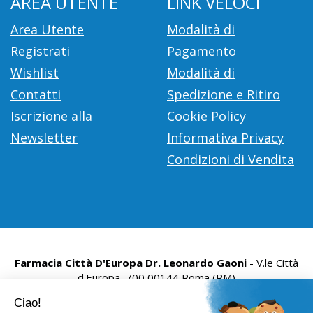
AREA UTENTE
LINK VELOCI
Area Utente
Modalità di
Registrati
Pagamento
Wishlist
Modalità di
Contatti
Spedizione e Ritiro
Iscrizione alla
Cookie Policy
Newsletter
Informativa Privacy
Condizioni di Vendita
Farmacia Città D'Europa Dr. Leonardo Gaoni
- V.le Città
d'Europa, 700 00144 Roma (RM)
info@farmace.it
|
Tel.: 065290252
| P.Iva: 09281581000 |
Numero R.E.A.: 1176469