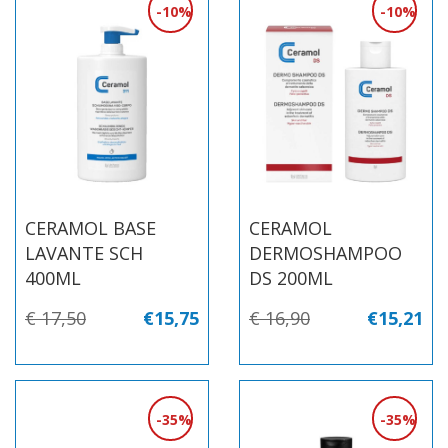
10%
10%
CERAMOL BASE
CERAMOL
LAVANTE SCH
DERMOSHAMPOO
400ML
DS 200ML
€ 17,50
€15,75
€ 16,90
€15,21
35%
35%