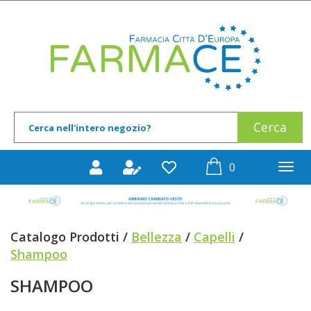
Passa
al
Farmace
contenuto
principale
Cerca
Cerca
Prodotto
prodotti
0
inseriti
Catalogo Prodotti /
Bellezza
/
Capelli
/
Shampoo
SHAMPOO