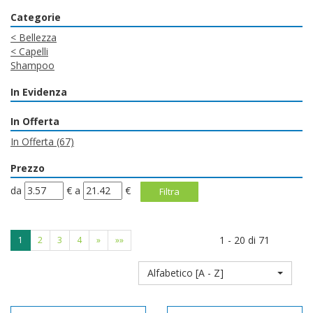
Categorie
<
Bellezza
<
Capelli
Shampoo
In Evidenza
In Offerta
In Offerta
(67)
Prezzo
filtra
filtra
da
€
a
€
da
a
1 - 20 di 71
1
2
3
4
»
»»
Alfabetico [A - Z]