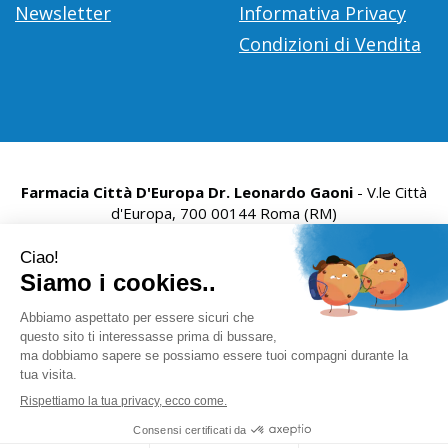
Newsletter
Informativa Privacy
Condizioni di Vendita
Farmacia Città D'Europa Dr. Leonardo Gaoni
- V.le Città
d'Europa, 700 00144 Roma (RM)
info@farmace.it
|
Tel.: 065290252
| P.Iva: 09281581000 |
Numero R.E.A.: 1176469
Powered by
Prenofa
Web Design
Fulcri srl