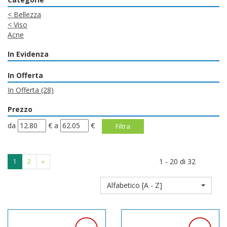
<
Bellezza
<
Viso
Acne
In Evidenza
In Offerta
In Offerta
(28)
Prezzo
filtra
filtra
da
€
a
€
da
a
1 - 20 di 32
1
2
»
Alfabetico [A - Z]