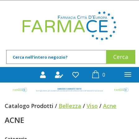
Passa
al
Farmace
contenuto
principale
Cerca
Cerca
Prodotto
prodotti
0
inseriti
Catalogo Prodotti /
Bellezza
/
Viso
/
Acne
ACNE
Categorie