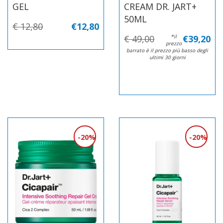
GEL
CREAM DR. JART+
50ML
€ 12,80
€12,80
€ 49,00
*il
€39,20
prezzo
barrato è il prezzo più basso degli
ultimi 30 giorni
20%
20%