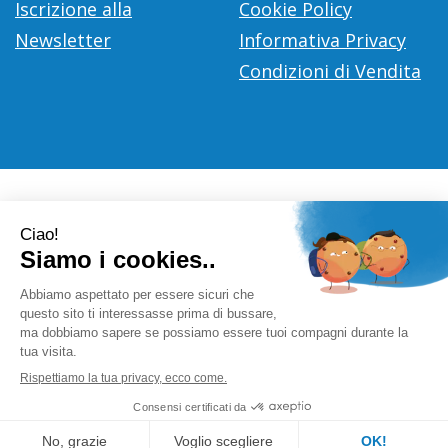
Iscrizione alla
Cookie Policy
Newsletter
Informativa Privacy
Condizioni di Vendita
Farmacia Città D'Europa Dr. Leonardo Gaoni
- V.le Città
d'Europa, 700 00144 Roma (RM)
info@farmace.it
|
Tel.: 065290252
| P.Iva: 09281581000 |
Numero R.E.A.: 1176469
Powered by
Prenofa
Web Design
Fulcri srl