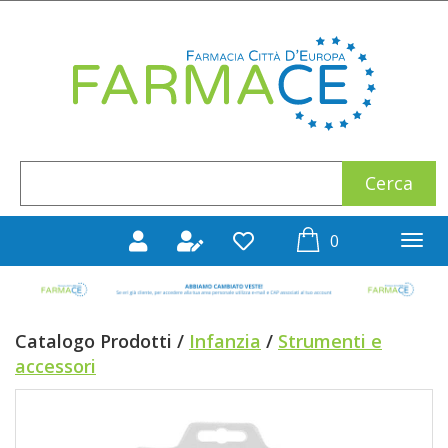
Passa
al
Farmace
contenuto
principale
Cerca
Cerca
Prodotto
prodotti
0
inseriti
Catalogo Prodotti /
Infanzia
/
Strumenti e
accessori