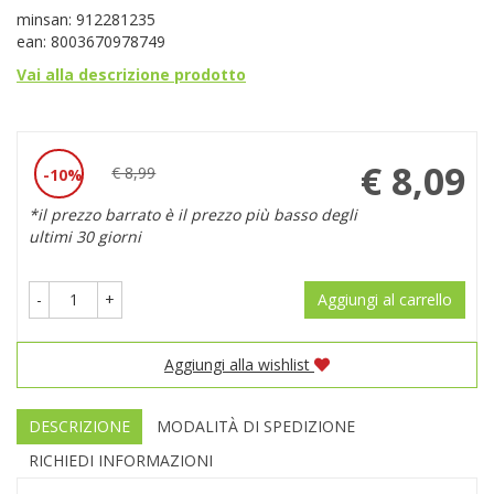
minsan: 912281235
ean: 8003670978749
Vai alla descrizione prodotto
Prezzo
€ 8,09
€ 8,99
10%
Sconto
scontato
*il prezzo barrato è il prezzo più basso degli
del
ultimi 30 giorni
-
+
Aggiungi al carrello
Aggiungi alla wishlist
DESCRIZIONE
MODALITÀ DI SPEDIZIONE
RICHIEDI INFORMAZIONI