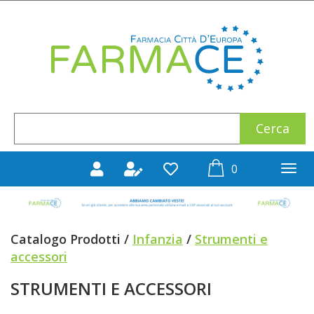
Passa
al
Farmace
contenuto
principale
Cerca
Cerca
Prodotto
prodotti
0
inseriti
Catalogo Prodotti /
Infanzia
/
Strumenti e
accessori
STRUMENTI E ACCESSORI