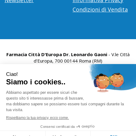
Condizioni di Vendita
Farmacia Città D'Europa Dr. Leonardo Gaoni
- V.le Città
d'Europa, 700 00144 Roma (RM)
info@farmace.it
|
Tel.: 065290252
| P.Iva: 09281581000 |
Numero R.E.A.: 1176469
Powered by
Prenofa
Web Design
Fulcri srl