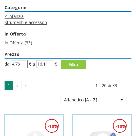
Categorie
<
Infanzia
Strumenti e accessori
In Offerta
In Offerta
(33)
Prezzo
filtra
filtra
da
€
a
€
da
a
1 - 20 di 33
1
2
»
Alfabetico [A - Z]
10%
10%