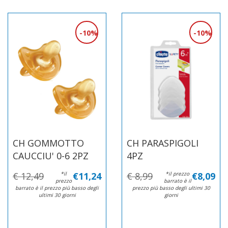
10%
10%
CH GOMMOTTO
CH PARASPIGOLI
CAUCCIU' 0-6 2PZ
4PZ
€ 12,49
*il
€11,24
€ 8,99
*il prezzo
€8,09
prezzo
barrato è il
barrato è il prezzo più basso degli
prezzo più basso degli ultimi 30
ultimi 30 giorni
giorni