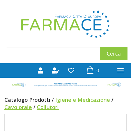
Passa
al
Farmace
contenuto
principale
Cerca
Cerca
Prodotto
prodotti
0
inseriti
Catalogo Prodotti /
Igiene e Medicazione
/
Cavo orale
/
Collutori