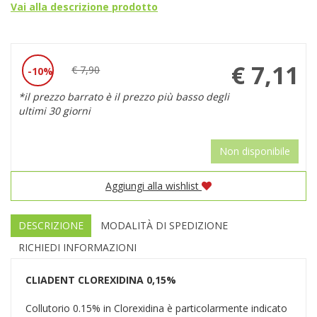
Vai alla descrizione prodotto
Prezzo
€ 7,11
€ 7,90
10%
Sconto
scontato
*il prezzo barrato è il prezzo più basso degli
del
ultimi 30 giorni
Non disponibile
Aggiungi alla wishlist
DESCRIZIONE
MODALITÀ DI SPEDIZIONE
RICHIEDI INFORMAZIONI
CLIADENT
CLOREXIDINA 0,15%
Collutorio 0.15% in Clorexidina è particolarmente indicato