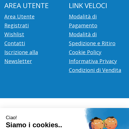
AREA UTENTE
LINK VELOCI
Area Utente
Modalità di
Registrati
Pagamento
Wishlist
Modalità di
Contatti
Spedizione e Ritiro
Iscrizione alla
Cookie Policy
Newsletter
Informativa Privacy
Condizioni di Vendita
Farmacia Città D'Europa Dr. Leonardo Gaoni
- V.le Città
d'Europa, 700 00144 Roma (RM)
info@farmace.it
|
Tel.: 065290252
| P.Iva: 09281581000 |