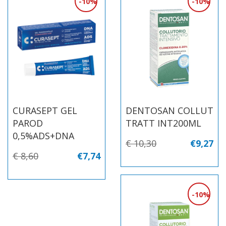
10%
10%
CURASEPT GEL
DENTOSAN COLLUT
PAROD
TRATT INT200ML
0,5%ADS+DNA
€ 10,30
€9,27
€ 8,60
€7,74
10%