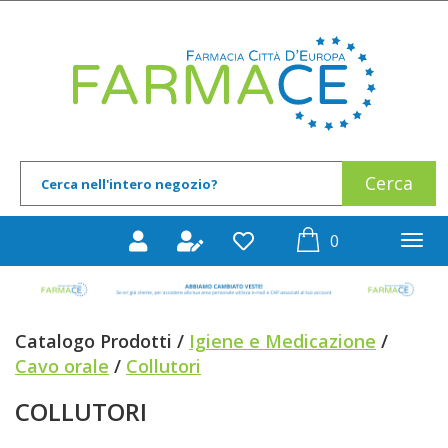
Passa
al
Farmace
contenuto
principale
Cerca
Cerca
Prodotto
prodotti
0
inseriti
Catalogo Prodotti /
Igiene e Medicazione
/
Cavo orale
/
Collutori
COLLUTORI