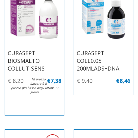
CURASEPT
CURASEPT
BIOSMALTO
COLL0,05
COLLUT SENS
200MLADS+DNA
€ 8,20
*il prezzo
€7,38
€ 9,40
€8,46
barrato è il
prezzo più basso degli ultimi 30
giorni