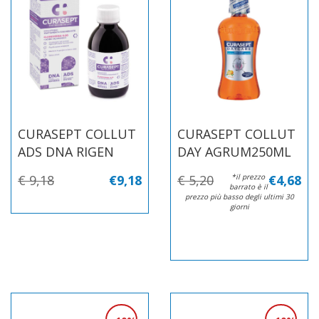
CURASEPT COLLUT
CURASEPT COLLUT
ADS DNA RIGEN
DAY AGRUM250ML
€ 9,18
€9,18
€ 5,20
*il prezzo
€4,68
barrato è il
prezzo più basso degli ultimi 30
giorni