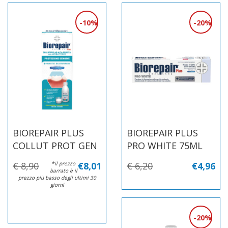
10%
20%
BIOREPAIR PLUS
BIOREPAIR PLUS
COLLUT PROT GEN
PRO WHITE 75ML
€ 8,90
*il prezzo
€8,01
€ 6,20
€4,96
barrato è il
prezzo più basso degli ultimi 30
giorni
20%