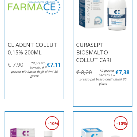
CLIADENT COLLUT
CURASEPT
0,15% 200ML
BIOSMALTO
COLLUT CARI
€ 7,90
*il prezzo
€7,11
barrato è il
€ 8,20
*il prezzo
€7,38
prezzo più basso degli ultimi 30
barrato è il
giorni
prezzo più basso degli ultimi 30
giorni
10%
10%