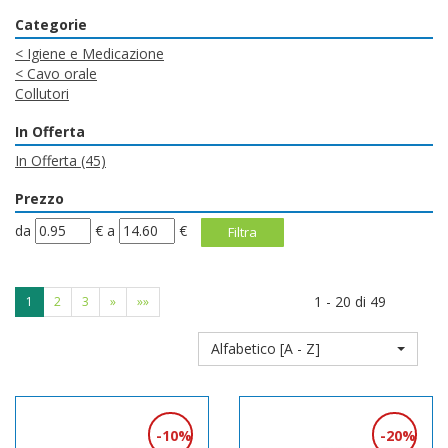
Categorie
<
Igiene e Medicazione
<
Cavo orale
Collutori
In Offerta
In Offerta
(45)
Prezzo
filtra
filtra
da
€
a
€
da
a
1 - 20 di 49
1
2
3
»
»»
Alfabetico [A - Z]
10%
20%