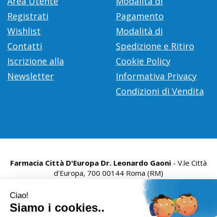
Area Utente
Modalità di
Registrati
Pagamento
Wishlist
Modalità di
Contatti
Spedizione e Ritiro
Iscrizione alla
Cookie Policy
Newsletter
Informativa Privacy
Condizioni di Vendita
Farmacia Città D'Europa Dr. Leonardo Gaoni
- V.le Città
d'Europa, 700 00144 Roma (RM)
info@farmace.it
|
Tel.: 065290252
| P.Iva: 09281581000 |
Numero R.E.A.: 1176469