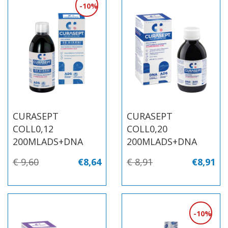
10%
CURASEPT
CURASEPT
COLL0,12
COLL0,20
200MLADS+DNA
200MLADS+DNA
€ 9,60
€8,64
€ 8,91
€8,91
10%