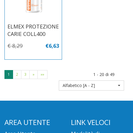
ELMEX PROTEZIONE
CARIE COLL400
€ 8,29
€6,63
1 - 20 di 49
1
2
3
»
»»
Alfabetico [A - Z]
AREA UTENTE
LINK VELOCI