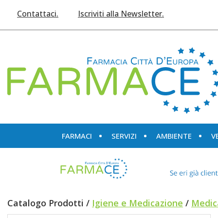
Passa
Contattaci.
Iscriviti alla Newsletter.
al
contenuto
principale
Farmace
FARMACI
SERVIZI
AMBIENTE
V
Catalogo Prodotti /
Igiene e Medicazione
/
Medic