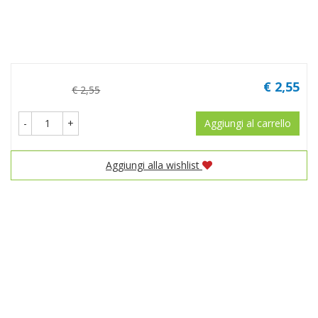
Prezzo
€ 2,55
€ 2,55
-
+
Aggiungi al carrello
Aggiungi alla wishlist