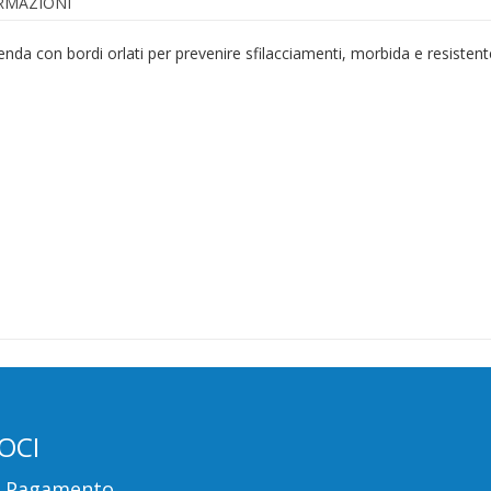
ORMAZIONI
a con bordi orlati per prevenire sfilacciamenti, morbida e resistente. 
OCI
i Pagamento