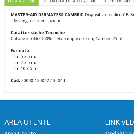
DESCRIZIONE
MODALITÀ DI SPEDIZIONE
RICHIEDI INF
MASTER•AID DERMATESS CAMBRIC
Dispositivo medico CE. Bend
il fissaggio di medicazioni.
Caratteristiche Tecniche
Cotone idrofilo 100%. Tela a doppia trama, Cambric 25 fili.
Formato
- cm 5 x 5 m.
- cm 7 x 5 m.
- cm 10 x 5 m.
Cod.
30040 / 30042 / 30044
AREA UTENTE
LINK VEL
Area Utente
Modalità d