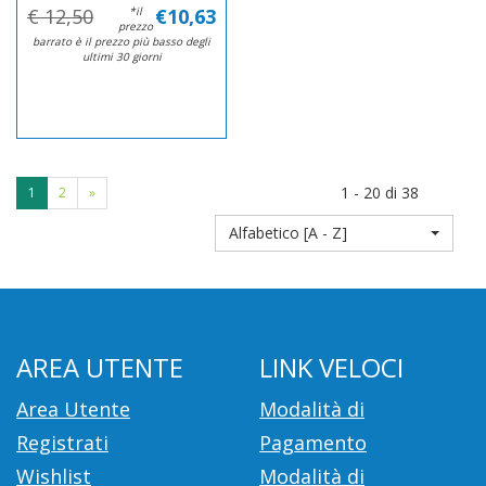
€ 12,50
*il
€10,63
prezzo
barrato è il prezzo più basso degli
ultimi 30 giorni
1 - 20 di 38
1
2
»
Alfabetico [A - Z]
AREA UTENTE
LINK VELOCI
Area Utente
Modalità di
Registrati
Pagamento
Wishlist
Modalità di