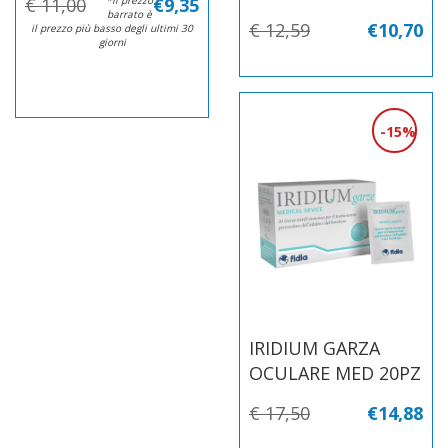
€ 11,00
€9,35
barrato è
€ 12,59
€10,70
il prezzo più basso degli ultimi 30
giorni
15%
IRIDIUM GARZA
OCULARE MED 20PZ
€ 17,50
€14,88