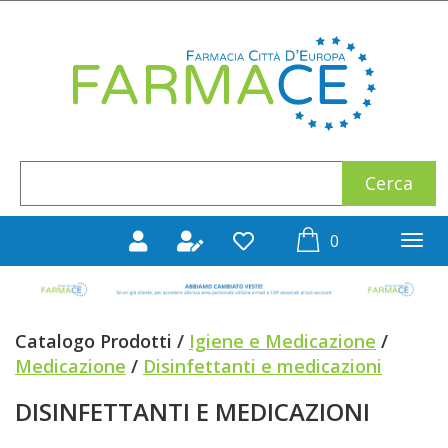
Passa
al
Farmace
contenuto
principale
Cerca
Cerca
Prodotto
prodotti
0
inseriti
Catalogo Prodotti /
Igiene e Medicazione
/
Medicazione
/
Disinfettanti e medicazioni
DISINFETTANTI E MEDICAZIONI