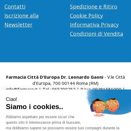
Contatti
Spedizione e Ritiro
Iscrizione alla
Cookie Policy
Newsletter
Informativa Privacy
Condizioni di Vendita
Farmacia Città D'Europa Dr. Leonardo Gaoni
- V.le Città
d'Europa, 700 00144 Roma (RM)
info@farmace.it
|
Tel.: 065290252
| P.Iva: 09281581000 |
Numero R.E.A.: 1176469
Powered by
Prenofa
Web Design
Fulcri srl