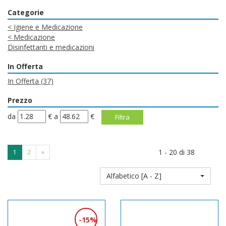
Categorie
<
Igiene e Medicazione
<
Medicazione
Disinfettanti e medicazioni
In Offerta
In Offerta
(37)
Prezzo
filtra
filtra
da
€
a
€
da
a
1 - 20 di 38
1
2
»
Alfabetico [A - Z]
15%