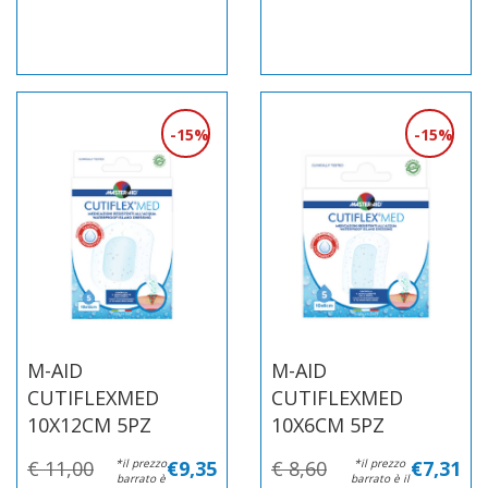
15%
15%
M-AID
M-AID
CUTIFLEXMED
CUTIFLEXMED
10X12CM 5PZ
10X6CM 5PZ
€ 11,00
*il prezzo
€9,35
€ 8,60
*il prezzo
€7,31
barrato è
barrato è il