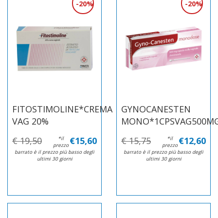
20%
20%
FITOSTIMOLINE*CREMA
GYNOCANESTEN
VAG 20%
MONO*1CPSVAG500M
€ 19,50
*il
€15,60
€ 15,75
*il
€12,60
prezzo
prezzo
barrato è il prezzo più basso degli
barrato è il prezzo più basso degli
ultimi 30 giorni
ultimi 30 giorni