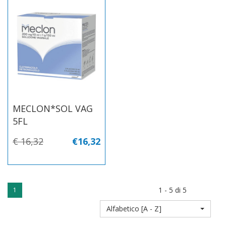
MECLON*SOL VAG
5FL
€ 16,32
€16,32
1 - 5 di 5
1
Alfabetico [A - Z]