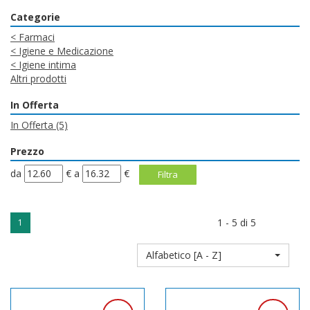
Categorie
<
Farmaci
<
Igiene e Medicazione
<
Igiene intima
Altri prodotti
In Offerta
In Offerta
(5)
Prezzo
filtra
filtra
da
€
a
€
da
a
1 - 5 di 5
1
Alfabetico [A - Z]