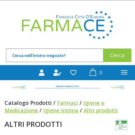
Passa
al
Farmace
contenuto
principale
Cerca
Cerca
Prodotto
prodotti
0
inseriti
Catalogo Prodotti /
Farmaci
/
Igiene e
Medicazione
/
Igiene intima
/
Altri prodotti
ALTRI PRODOTTI