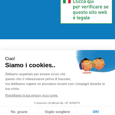
Farmacia Città D'Europa Dr. Leonardo Gaoni
- V.le Città
d'Europa, 700 00144 Roma (RM)
info@farmace.it
|
Tel.: 065290252
| P.Iva: 09281581000 |
Numero R.E.A.: 1176469
Powered by
Prenofa
Web Design
Fulcri srl