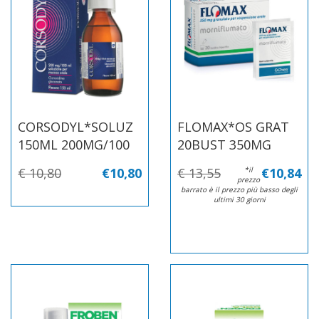
CORSODYL*SOLUZ
FLOMAX*OS GRAT
150ML 200MG/100
20BUST 350MG
€ 10,80
€10,80
€ 13,55
*il
€10,84
prezzo
barrato è il prezzo più basso degli
ultimi 30 giorni