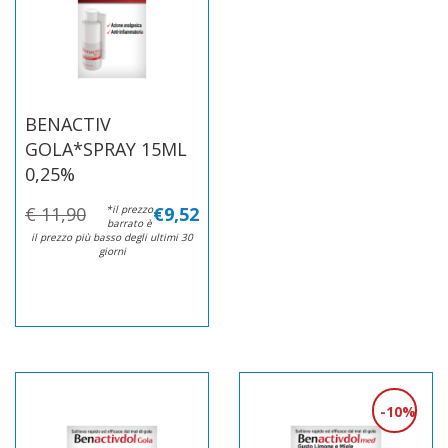
BENACTIV
GOLA*SPRAY 15ML
0,25%
€ 11,90
*il prezzo
€9,52
barrato è
il prezzo più basso degli ultimi 30
giorni
10%