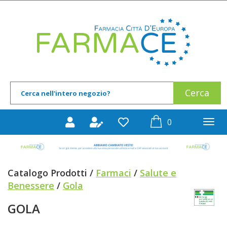
Passa
al
Farmace
contenuto
principale
Cerca
Cerca
Prodotto
prodotti
0
inseriti
Catalogo Prodotti /
Farmaci
/
Salute e
Benessere
/
Gola
GOLA