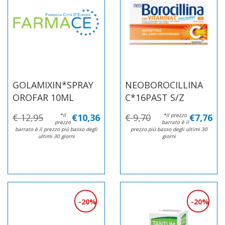
GOLAMIXIN*SPRAY
NEOBOROCILLINA
OROFAR 10ML
C*16PAST S/Z
€ 12,95
*il
€10,36
€ 9,70
*il prezzo
€7,76
prezzo
barrato è il
barrato è il prezzo più basso degli
prezzo più basso degli ultimi 30
ultimi 30 giorni
giorni
20%
20%