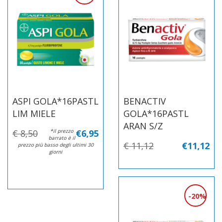
ASPI GOLA*16PASTL
BENACTIV
LIM MIELE
GOLA*16PASTL
ARAN S/Z
€ 8,50
*il prezzo
€6,95
barrato è il
€ 11,12
€11,12
prezzo più basso degli ultimi 30
giorni
20%