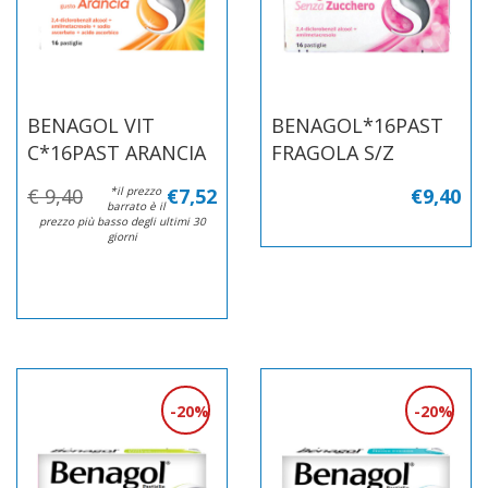
BENAGOL VIT
BENAGOL*16PAST
C*16PAST ARANCIA
FRAGOLA S/Z
€ 9,40
*il prezzo
€7,52
€9,40
barrato è il
prezzo più basso degli ultimi 30
giorni
20%
20%