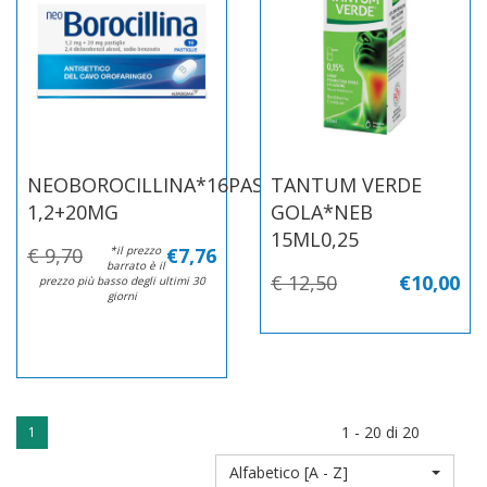
NEOBOROCILLINA*16PAST
TANTUM VERDE
1,2+20MG
GOLA*NEB
15ML0,25
€ 9,70
*il prezzo
€7,76
barrato è il
€ 12,50
€10,00
prezzo più basso degli ultimi 30
giorni
1 - 20 di 20
1
Alfabetico [A - Z]