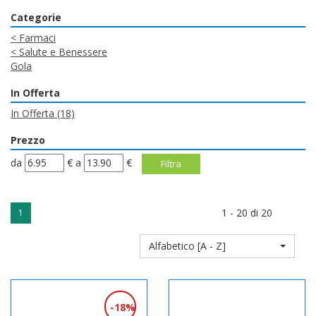
Categorie
<
Farmaci
<
Salute e Benessere
Gola
In Offerta
In Offerta
(18)
Prezzo
filtra
filtra
da
€
a
€
da
a
1 - 20 di 20
1
Alfabetico [A - Z]
18%