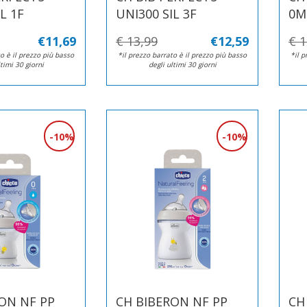
L 1F
UNI300 SIL 3F
0M
€11,69
€ 13,99
€12,59
€ 1
o è il prezzo più basso
*il prezzo barrato è il prezzo più basso
*il p
ltimi 30 giorni
degli ultimi 30 giorni
10%
10%
ON NF PP
CH BIBERON NF PP
CH