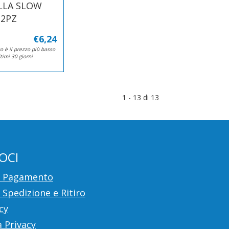
LLA SLOW
 2PZ
€6,24
o è il prezzo più basso
ltimi 30 giorni
1 - 13 di 13
OCI
i Pagamento
 Spedizione e Ritiro
cy
 Privacy