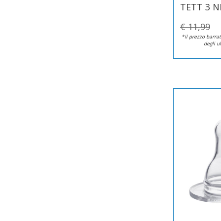
TETT 3 
€ 11,99
*il prezzo barrat
degli u