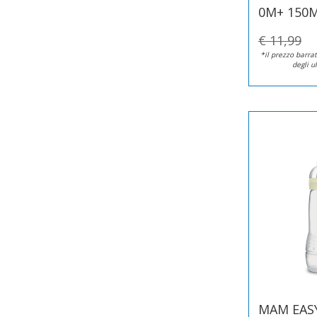
0M+ 150
€ 11,99
*il prezzo barrat
degli u
MAM EASY