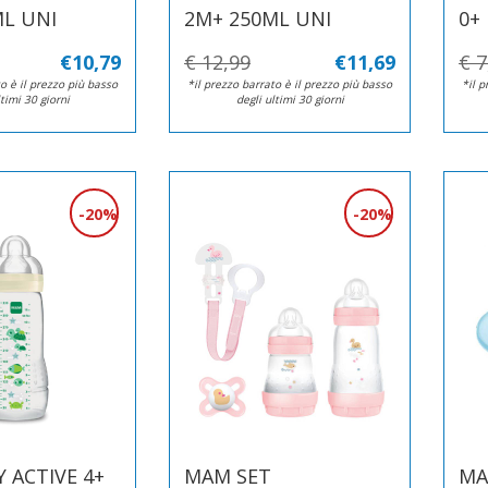
ML UNI
2M+ 250ML UNI
0+
€10,79
€ 12,99
€11,69
€ 7
o è il prezzo più basso
*il prezzo barrato è il prezzo più basso
*il p
ltimi 30 giorni
degli ultimi 30 giorni
20%
20%
 ACTIVE 4+
MAM SET
MA