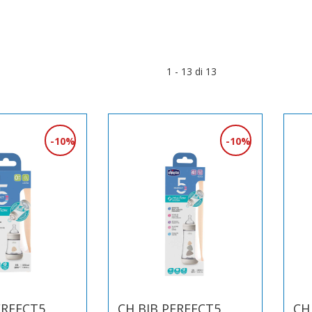
1 - 13 di 13
10%
10%
ERFECT5
CH BIB PERFECT5
CH