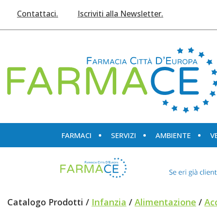
Passa
Contattaci.
Iscriviti alla Newsletter.
al
contenuto
principale
Farmace
FARMACI
SERVIZI
AMBIENTE
V
Catalogo Prodotti /
Infanzia
/
Alimentazione
/
Ac