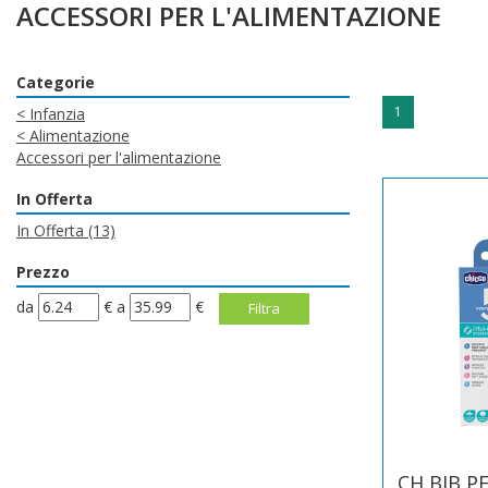
ACCESSORI PER L'ALIMENTAZIONE
Categorie
1
<
Infanzia
<
Alimentazione
Accessori per l'alimentazione
In Offerta
In Offerta
(13)
Prezzo
filtra
filtra
da
€
a
€
da
a
CH BIB P