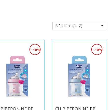
Alfabetico [A - Z]
10%
10%
 BIBERON NF PP
CH BIBERON NF PP