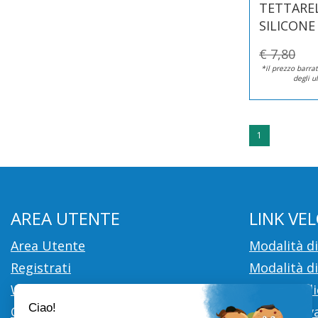
TETTARE
SILICONE
€ 7,80
*il prezzo barrat
degli u
1
AREA UTENTE
LINK VEL
Area Utente
Modalità d
Registrati
Modalità di
Wishlist
Cookie Poli
Contatti
Informativa